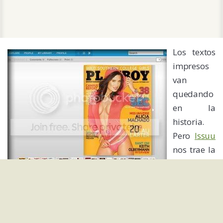
Los textos
impresos
van
quedando
en la
historia.
Pero
Issuu
nos trae la
posibilida
d de
leer
cualq